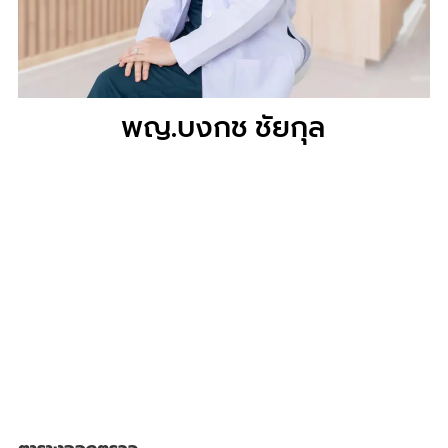
พญ.บงกช ชัยกุล