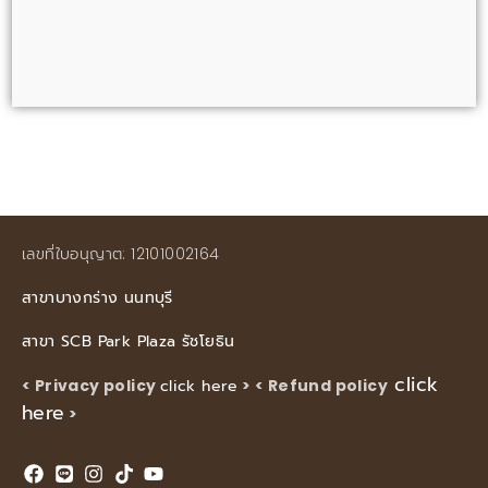
เลขที่ใบอนุญาต: 12101002164
สาขาบางกร่าง นนทบุรี
สาขา SCB Park Plaza รัชโยธิน
click
< Privacy policy
click here
>
< Refund policy
here
>