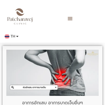
TH
EN
อาการอักเสบ อาการบาดเจ็บอื่นๆ