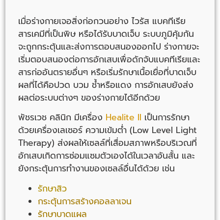
เมื่อร่างกายเจอสิ่งก่อกวนอย่าง ไวรัส แบคทีเรีย
สารเคมีที่เป็นพิษ หรือได้รับบาดเจ็บ ระบบภูมิคุ้มกัน
จะถูกกระตุ้นและส่งการตอบสนองออกไป ร่างกายจะ
เริ่มตอบสนองต่อการอักเสบเพื่อดักจับแบคทีเรียและ
สารก่ออันตรายอื่นๆ หรือเริ่มรักษาเนื้อเยื่อที่บาดเจ็บ
ผลที่ได้คือปวด บวม ช้ำหรือแดง การอักเสบยังส่ง
ผลต่อระบบต่างๆ ของร่างกายได้อีกด้วย
พัชรเวช คลินิก มีเครื่อง
Healite II
เป็นการรักษา
ด้วยเครื่องเลเซอร์ ความเข้มต่ำ
(Low Level Light
Therapy) ส่งผลให้เซลล์ที่เสื่อมสภาพหรือบริเวณที่
อักเสบเกิดการซ่อมแซมตัวเองได้ในเวลาอันสั้น และ
ยังกระตุ้นการทำงานของเซลล์อื่นได้ด้วย เช่น
รักษาสิว
กระตุ้นการสร้างคอลลาเจน
รักษาบาดแผล